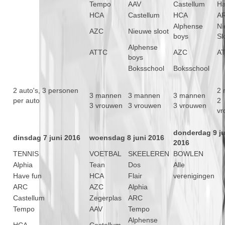
Tempo
AAV
Castellum
Ha
HCA
Castellum
HCA
A
Alphense
Ni
AZC
Nieuwe sloot
boys
Sl
Alphense
ATTC
AZC
A
boys
Boksschool
Boksschool
2 auto's, 3 personen
2 
3 mannen
3 mannen
3 mannen
per auto
2
3 vrouwen
3 vrouwen
3 vrouwen
vr
donderdag 9 ju
dinsdag 7 juni 2016
woensdag 8 juni 2016
2016
TENNIS
VOETBAL
SKEELEREN
BOWLEN
Alphia
Tean
Dos
Alle
Have fun
HCA
Flair
verenigingen
ARC
AZC
Alphia
Castellum
Zegerplas
ARC
Tempo
AAV
Tempo
Alphense