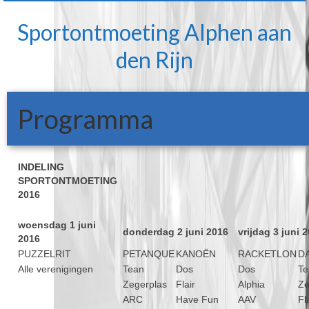
Sportontmoeting Alphen aan
den Rijn
Programma
INDELING
SPORTONTMOETING
2016
woensdag 1 juni
donderdag 2 juni 2016
vrijdag 3 juni 
2016
PUZZELRIT
PETANQUE
KANOËN
RACKETLON
D
Alle verenigingen
Tean
Dos
Dos
Te
Zegerplas
Flair
Alphia
Ze
ARC
Have Fun
AAV
Fl